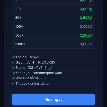
20+
3,800₫
50+
3,500₫
100+
3,000₫
500+
2,200₫
1000+
1,000₫
Tốc độ 8Mbps
Giao thức HTTP/SOCKS5
Subnet /38 (IPv6 rộng)
Xác thực username/password
Whitelist tối đa 5 IP
11 quốc gia khả dụng
Mua ngay