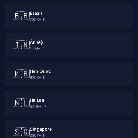
Brazil
🇧🇷
780K+ IP
Ấn Độ
🇮🇳
1.5M+ IP
Hàn Quốc
🇰🇷
620K+ IP
Hà Lan
🇳🇱
540K+ IP
Singapore
🇸🇬
380K+ IP