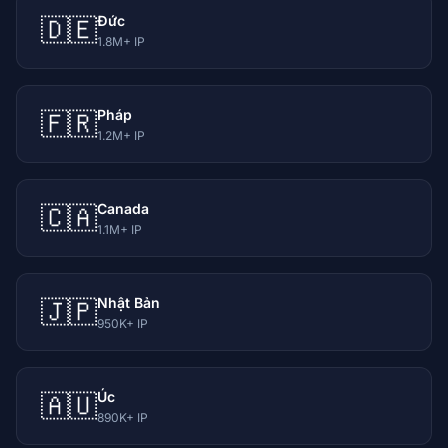
Đức
🇩🇪
1.8M+ IP
Pháp
🇫🇷
1.2M+ IP
Canada
🇨🇦
1.1M+ IP
Nhật Bản
🇯🇵
950K+ IP
Úc
🇦🇺
890K+ IP