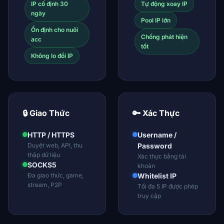
IP cố định 30
Tự động xoay IP
ngày
Pool IP lớn
Ổn định cho nuôi
Chống phát hiện
acc
tốt
Không lo đổi IP
🔒 Giao Thức
🔑 Xác Thực
HTTP / HTTPS
Username /
Duyệt web, API, thu
Password
thập dữ liệu
Xác thực bằng tài
SOCKS5
khoản
Đa giao thức, game,
Whitelist IP
stream, P2P
Tối đa 5 IP được phép
truy cập