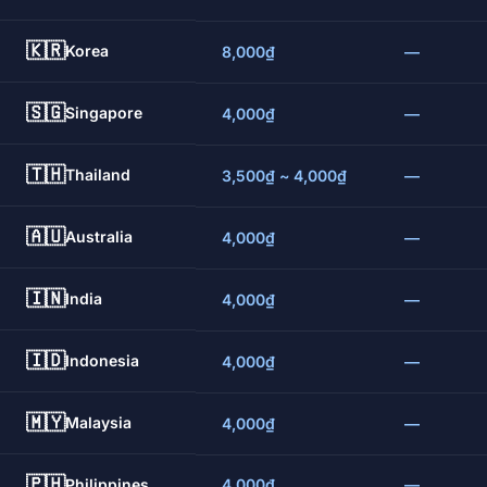
🇰🇷
Korea
8,000₫
—
🇸🇬
Singapore
4,000₫
—
🇹🇭
Thailand
3,500₫ ~ 4,000₫
—
🇦🇺
Australia
4,000₫
—
🇮🇳
India
4,000₫
—
🇮🇩
Indonesia
4,000₫
—
🇲🇾
Malaysia
4,000₫
—
🇵🇭
Philippines
4,000₫
—