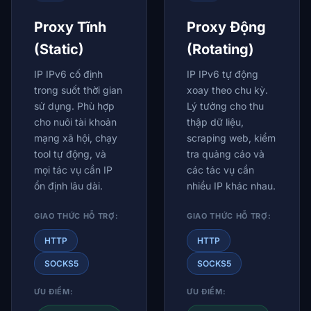
Proxy Tĩnh
Proxy Động
(Static)
(Rotating)
IP IPv6 cố định
IP IPv6 tự động
trong suốt thời gian
xoay theo chu kỳ.
sử dụng. Phù hợp
Lý tưởng cho thu
cho nuôi tài khoản
thập dữ liệu,
mạng xã hội, chạy
scraping web, kiểm
tool tự động, và
tra quảng cáo và
mọi tác vụ cần IP
các tác vụ cần
ổn định lâu dài.
nhiều IP khác nhau.
GIAO THỨC HỖ TRỢ:
GIAO THỨC HỖ TRỢ:
HTTP
HTTP
SOCKS5
SOCKS5
ƯU ĐIỂM:
ƯU ĐIỂM: