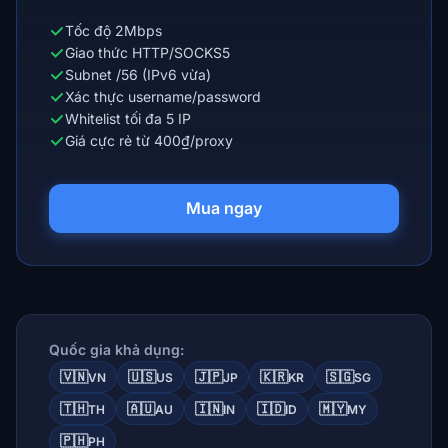
Tốc độ 2Mbps
Giao thức HTTP/SOCKS5
Subnet /56 (IPv6 vừa)
Xác thực username/password
Whitelist tối đa 5 IP
Giá cực rẻ từ 400₫/proxy
Mua ngay
Quốc gia khả dụng:
🇻🇳
🇺🇸
🇯🇵
🇰🇷
🇸🇬
VN
US
JP
KR
SG
🇹🇭
🇦🇺
🇮🇳
🇮🇩
🇲🇾
TH
AU
IN
ID
MY
🇵🇭
PH