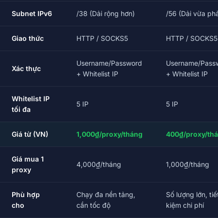
Subnet IPv6
/38 (Dải rộng hơn)
/56 (Dải vừa phả
Giao thức
HTTP / SOCKS5
HTTP / SOCKS5
Username/Password
Username/Pass
Xác thực
+ Whitelist IP
+ Whitelist IP
Whitelist IP
5 IP
5 IP
tối đa
Giá từ (VN)
1,000₫/proxy/tháng
400₫/proxy/th
Giá mua 1
4,000₫/tháng
1,000₫/tháng
proxy
Phù hợp
Chạy đa nền tảng,
Số lượng lớn, tiế
cho
cần tốc độ
kiệm chi phí