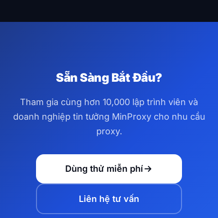
tín dụng dịch vụ tự động.
theo quốc gia, bang/tỉnh và thành phố trên 195+
quốc gia. Bạn cũng có thể nhắm mục tiêu theo ASN
và ISP cụ thể để nhắm mục tiêu địa lý chính xác hơn.
Sẵn Sàng Bắt Đầu?
Tham gia cùng hơn 10,000 lập trình viên và
doanh nghiệp tin tưởng MinProxy cho nhu cầu
proxy.
Dùng thử miễn phí
Liên hệ tư vấn