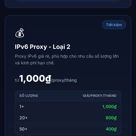
Tiết kiệm
💰
IPv6 Proxy - Loại 2
Proxy IPv6 giá rẻ, phù hợp cho nhu cầu số lượng lớn
và kinh phí hạn chế.
1,000₫
từ
/proxy/tháng
SỐ LƯỢNG
GIÁ/PROXY/THÁNG
1+
1,000₫
20+
800₫
50+
400₫