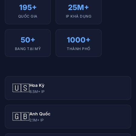
195+
25M+
QUỐC GIA
IP KHẢ DỤNG
50+
1000+
BANG TẠI MỸ
THÀNH PHỐ
Hoa Kỳ
🇺🇸
8.5M+ IP
Anh Quốc
🇬🇧
2.1M+ IP