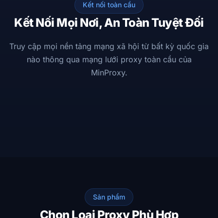
Kết nối toàn cầu
Kết Nối Mọi Nơi, An Toàn Tuyệt Đối
Truy cập mọi nền tảng mạng xã hội từ bất kỳ quốc gia
nào thông qua mạng lưới proxy toàn cầu của
MinProxy.
MinProxy
AU
SG
VN
JP
KR
DE
GB
US
Hoạt động · 25M+ IP
LinkedIn
X
TikTok
Instagram
YouTube
Facebook
0.3ms
256-bit
99.9%
ĐỘ TRỄ
MÃ HOÁ
UPTIME
Sản phẩm
Chọn Loại Proxy Phù Hợp