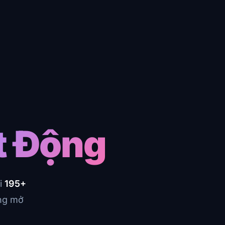
t Động
i
195+
ăng mở