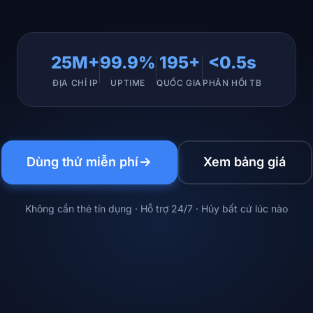
25M+
99.9%
195+
<0.5s
ĐỊA CHỈ IP
UPTIME
QUỐC GIA
PHẢN HỒI TB
Dùng thử miễn phí
Xem bảng giá
Không cần thẻ tín dụng · Hỗ trợ 24/7 · Hủy bất cứ lúc nào