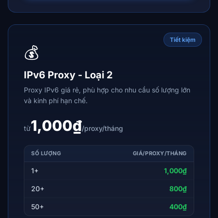
Tiết kiệm
💰
IPv6 Proxy - Loại 2
Proxy IPv6 giá rẻ, phù hợp cho nhu cầu số lượng lớn
và kinh phí hạn chế.
1,000₫
từ
/proxy/tháng
SỐ LƯỢNG
GIÁ/PROXY/THÁNG
1+
1,000₫
20+
800₫
50+
400₫