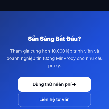
tín dụng dịch vụ tự động.
theo quốc gia, bang/tỉnh và thành phố trên 195+
quốc gia. Bạn cũng có thể nhắm mục tiêu theo ASN
và ISP cụ thể để nhắm mục tiêu địa lý chính xác hơn.
Sẵn Sàng Bắt Đầu?
Tham gia cùng hơn 10,000 lập trình viên và
doanh nghiệp tin tưởng MinProxy cho nhu cầu
proxy.
Dùng thử miễn phí
Liên hệ tư vấn