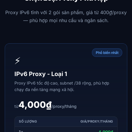
Proxy IPv6 tĩnh với 2 gói sản phẩm, giá từ 400₫/proxy
— phù hợp mọi nhu cầu và ngân sách.
Phổ biến nhất
⚡
IPv6 Proxy - Loại 1
Proxy IPv6 tốc độ cao, subnet /38 rộng, phù hợp
chạy đa nền tảng mạng xã hội.
4,000₫
từ
/proxy/tháng
SỐ LƯỢNG
GIÁ/PROXY/THÁNG
1+
4,000₫