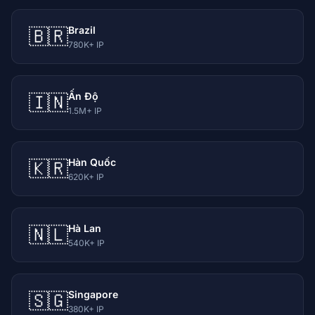
Brazil
🇧🇷
780K+ IP
Ấn Độ
🇮🇳
1.5M+ IP
Hàn Quốc
🇰🇷
620K+ IP
Hà Lan
🇳🇱
540K+ IP
Singapore
🇸🇬
380K+ IP