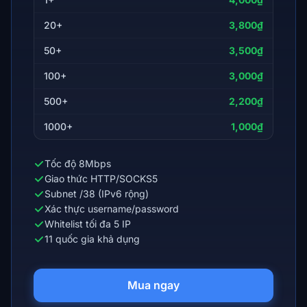
20+
3,800₫
50+
3,500₫
100+
3,000₫
500+
2,200₫
1000+
1,000₫
Tốc độ 8Mbps
Giao thức HTTP/SOCKS5
Subnet /38 (IPv6 rộng)
Xác thực username/password
Whitelist tối đa 5 IP
11 quốc gia khả dụng
Mua ngay