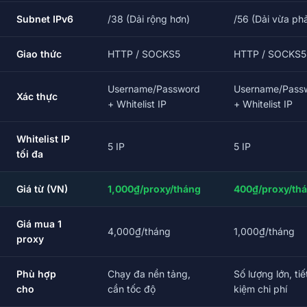
Subnet IPv6
/38 (Dải rộng hơn)
/56 (Dải vừa phả
Giao thức
HTTP / SOCKS5
HTTP / SOCKS5
Username/Password
Username/Pass
Xác thực
+ Whitelist IP
+ Whitelist IP
Whitelist IP
5 IP
5 IP
tối đa
Giá từ (VN)
1,000₫/proxy/tháng
400₫/proxy/th
Giá mua 1
4,000₫/tháng
1,000₫/tháng
proxy
Phù hợp
Chạy đa nền tảng,
Số lượng lớn, tiế
cho
cần tốc độ
kiệm chi phí