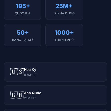
195+
25M+
QUỐC GIA
IP KHẢ DỤNG
50+
1000+
BANG TẠI MỸ
THÀNH PHỐ
Hoa Kỳ
🇺🇸
8.5M+ IP
Anh Quốc
🇬🇧
2.1M+ IP