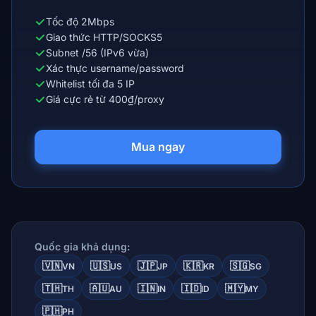
Tốc độ 2Mbps
Giao thức HTTP/SOCKS5
Subnet /56 (IPv6 vừa)
Xác thực username/password
Whitelist tối đa 5 IP
Giá cực rẻ từ 400₫/proxy
Mua ngay
Quốc gia khả dụng:
🇻🇳
🇺🇸
🇯🇵
🇰🇷
🇸🇬
VN
US
JP
KR
SG
🇹🇭
🇦🇺
🇮🇳
🇮🇩
🇲🇾
TH
AU
IN
ID
MY
🇵🇭
PH