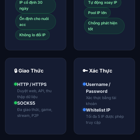
IP cố định 30
Tự động xoay IP
ngày
Pool IP lớn
Ổn định cho nuôi
Chống phát hiện
acc
tốt
Không lo đổi IP
🔒 Giao Thức
🔑 Xác Thực
HTTP / HTTPS
Username /
Duyệt web, API, thu
Password
thập dữ liệu
Xác thực bằng tài
SOCKS5
khoản
Đa giao thức, game,
Whitelist IP
stream, P2P
Tối đa 5 IP được phép
truy cập