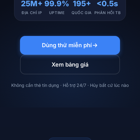
25M+
99.9%
195+
<0.5s
ĐỊA CHỈ IP
UPTIME
QUỐC GIA
PHẢN HỒI TB
Dùng thử miễn phí
Xem bảng giá
Không cần thẻ tín dụng · Hỗ trợ 24/7 · Hủy bất cứ lúc nào