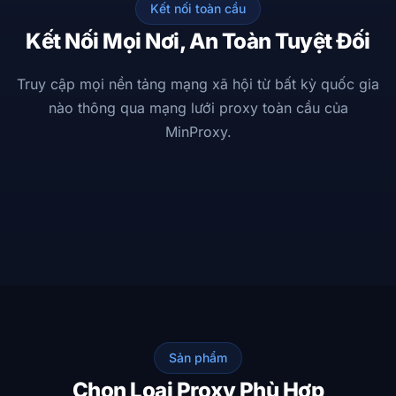
Kết nối toàn cầu
Kết Nối Mọi Nơi, An Toàn Tuyệt Đối
Truy cập mọi nền tảng mạng xã hội từ bất kỳ quốc gia
nào thông qua mạng lưới proxy toàn cầu của
MinProxy.
MinProxy
AU
SG
VN
JP
KR
DE
GB
US
Hoạt động · 25M+ IP
LinkedIn
X
TikTok
Instagram
YouTube
Facebook
0.3ms
256-bit
99.9%
ĐỘ TRỄ
MÃ HOÁ
UPTIME
Sản phẩm
Chọn Loại Proxy Phù Hợp