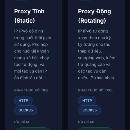
Proxy Tĩnh
Proxy Động
(Static)
(Rotating)
IP IPv6 cố định
IP IPv6 tự động
trong suốt thời gian
xoay theo chu kỳ.
sử dụng. Phù hợp
Lý tưởng cho thu
cho nuôi tài khoản
thập dữ liệu,
mạng xã hội, chạy
scraping web, kiểm
tool tự động, và
tra quảng cáo và
mọi tác vụ cần IP
các tác vụ cần
ổn định lâu dài.
nhiều IP khác nhau.
GIAO THỨC HỖ TRỢ:
GIAO THỨC HỖ TRỢ:
HTTP
HTTP
SOCKS5
SOCKS5
ƯU ĐIỂM:
ƯU ĐIỂM: