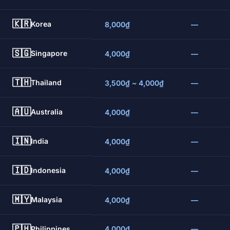
🇰🇷
Korea
8,000₫
—
🇸🇬
Singapore
4,000₫
—
🇹🇭
Thailand
3,500₫ ~ 4,000₫
—
🇦🇺
Australia
4,000₫
—
🇮🇳
India
4,000₫
—
🇮🇩
Indonesia
4,000₫
—
🇲🇾
Malaysia
4,000₫
—
🇵🇭
Philippines
4,000₫
—