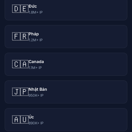
Đức
🇩🇪
1.8M+ IP
Pháp
🇫🇷
1.2M+ IP
Canada
🇨🇦
1.1M+ IP
Nhật Bản
🇯🇵
950K+ IP
Úc
🇦🇺
890K+ IP