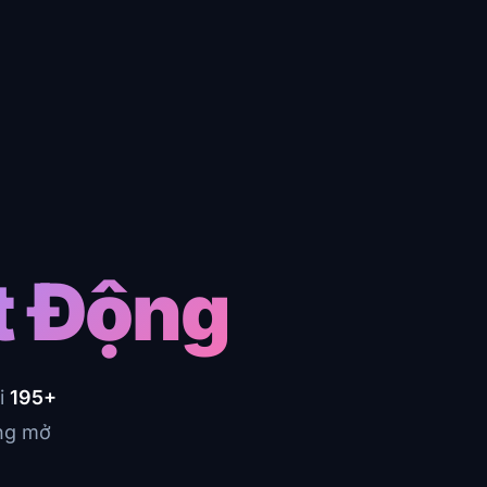
t Động
i
195+
ăng mở