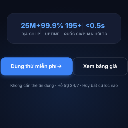
25M+
99.9%
195+
<0.5s
ĐỊA CHỈ IP
UPTIME
QUỐC GIA
PHẢN HỒI TB
Dùng thử miễn phí
Xem bảng giá
Không cần thẻ tín dụng · Hỗ trợ 24/7 · Hủy bất cứ lúc nào