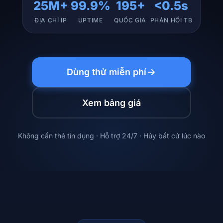
25M+
99.9%
195+
<0.5s
ĐỊA CHỈ IP
UPTIME
QUỐC GIA
PHẢN HỒI TB
Dùng thử miễn phí
Xem bảng giá
Không cần thẻ tín dụng · Hỗ trợ 24/7 · Hủy bất cứ lúc nào