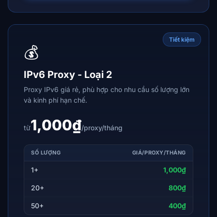
Tiết kiệm
💰
IPv6 Proxy - Loại 2
Proxy IPv6 giá rẻ, phù hợp cho nhu cầu số lượng lớn
và kinh phí hạn chế.
1,000₫
từ
/proxy/tháng
SỐ LƯỢNG
GIÁ/PROXY/THÁNG
1+
1,000₫
20+
800₫
50+
400₫