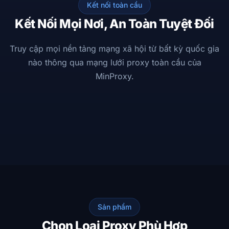
Kết nối toàn cầu
Kết Nối Mọi Nơi, An Toàn Tuyệt Đối
Truy cập mọi nền tảng mạng xã hội từ bất kỳ quốc gia
nào thông qua mạng lưới proxy toàn cầu của
MinProxy.
MinProxy
AU
SG
VN
JP
KR
DE
GB
US
Hoạt động · 25M+ IP
LinkedIn
X
TikTok
Instagram
YouTube
Facebook
0.3ms
256-bit
99.9%
ĐỘ TRỄ
MÃ HOÁ
UPTIME
Sản phẩm
Chọn Loại Proxy Phù Hợp