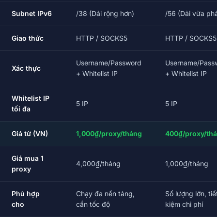
Subnet IPv6
/38 (Dải rộng hơn)
/56 (Dải vừa phả
Giao thức
HTTP / SOCKS5
HTTP / SOCKS5
Username/Password
Username/Pass
Xác thực
+ Whitelist IP
+ Whitelist IP
Whitelist IP
5 IP
5 IP
tối đa
Giá từ (VN)
1,000₫/proxy/tháng
400₫/proxy/th
Giá mua 1
4,000₫/tháng
1,000₫/tháng
proxy
Phù hợp
Chạy đa nền tảng,
Số lượng lớn, tiế
cho
cần tốc độ
kiệm chi phí