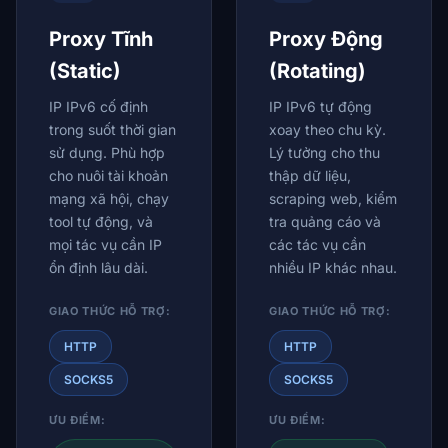
Proxy Tĩnh
Proxy Động
(Static)
(Rotating)
IP IPv6 cố định
IP IPv6 tự động
trong suốt thời gian
xoay theo chu kỳ.
sử dụng. Phù hợp
Lý tưởng cho thu
cho nuôi tài khoản
thập dữ liệu,
mạng xã hội, chạy
scraping web, kiểm
tool tự động, và
tra quảng cáo và
mọi tác vụ cần IP
các tác vụ cần
ổn định lâu dài.
nhiều IP khác nhau.
GIAO THỨC HỖ TRỢ:
GIAO THỨC HỖ TRỢ:
HTTP
HTTP
SOCKS5
SOCKS5
ƯU ĐIỂM:
ƯU ĐIỂM: