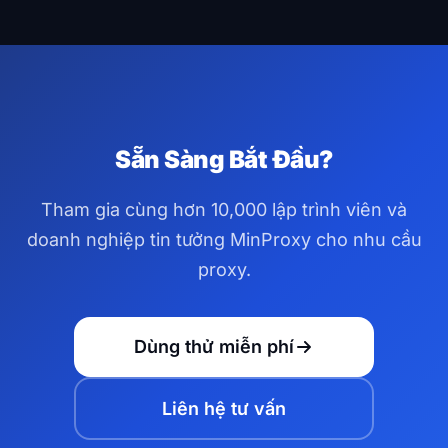
tín dụng dịch vụ tự động.
theo quốc gia, bang/tỉnh và thành phố trên 195+
quốc gia. Bạn cũng có thể nhắm mục tiêu theo ASN
và ISP cụ thể để nhắm mục tiêu địa lý chính xác hơn.
Sẵn Sàng Bắt Đầu?
Tham gia cùng hơn 10,000 lập trình viên và
doanh nghiệp tin tưởng MinProxy cho nhu cầu
proxy.
Dùng thử miễn phí
Liên hệ tư vấn