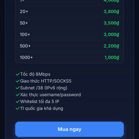
20+
3,800₫
50+
3,500₫
100+
3,000₫
500+
2,200₫
1000+
1,000₫
Tốc độ 8Mbps
Giao thức HTTP/SOCKS5
Subnet /38 (IPv6 rộng)
Xác thực username/password
Whitelist tối đa 5 IP
11 quốc gia khả dụng
Mua ngay