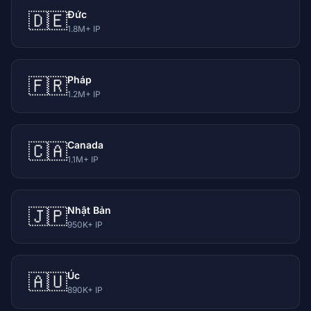
Đức
🇩🇪
1.8M+ IP
Pháp
🇫🇷
1.2M+ IP
Canada
🇨🇦
1.1M+ IP
Nhật Bản
🇯🇵
950K+ IP
Úc
🇦🇺
890K+ IP