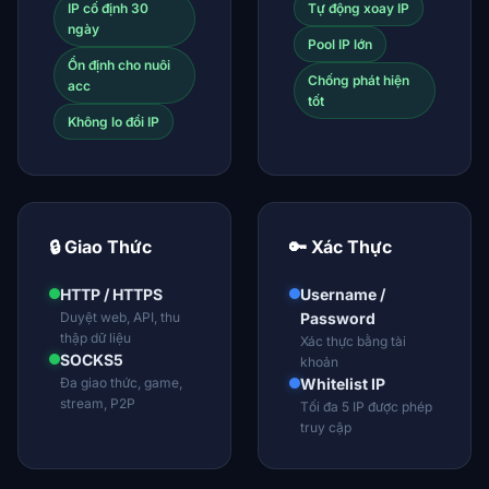
IP cố định 30
Tự động xoay IP
ngày
Pool IP lớn
Ổn định cho nuôi
Chống phát hiện
acc
tốt
Không lo đổi IP
🔒 Giao Thức
🔑 Xác Thực
HTTP / HTTPS
Username /
Duyệt web, API, thu
Password
thập dữ liệu
Xác thực bằng tài
SOCKS5
khoản
Đa giao thức, game,
Whitelist IP
stream, P2P
Tối đa 5 IP được phép
truy cập