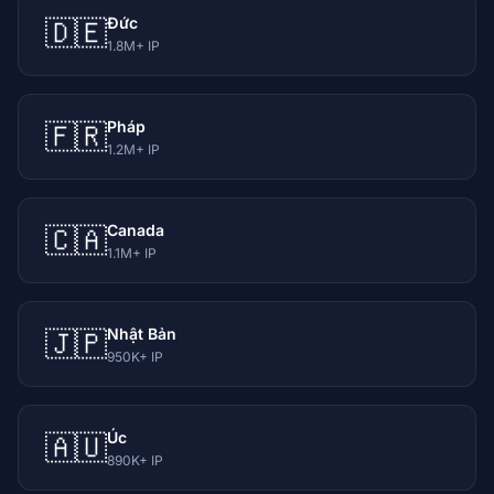
Đức
🇩🇪
1.8M+ IP
Pháp
🇫🇷
1.2M+ IP
Canada
🇨🇦
1.1M+ IP
Nhật Bản
🇯🇵
950K+ IP
Úc
🇦🇺
890K+ IP