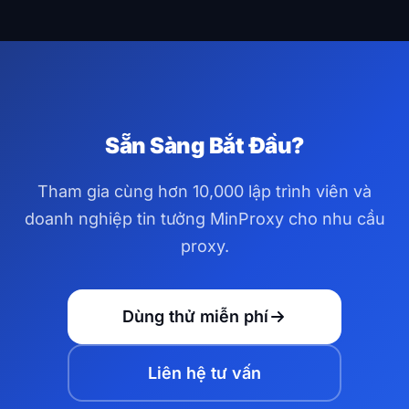
tín dụng dịch vụ tự động.
theo quốc gia, bang/tỉnh và thành phố trên 195+
quốc gia. Bạn cũng có thể nhắm mục tiêu theo ASN
và ISP cụ thể để nhắm mục tiêu địa lý chính xác hơn.
Sẵn Sàng Bắt Đầu?
Tham gia cùng hơn 10,000 lập trình viên và
doanh nghiệp tin tưởng MinProxy cho nhu cầu
proxy.
Dùng thử miễn phí
Liên hệ tư vấn