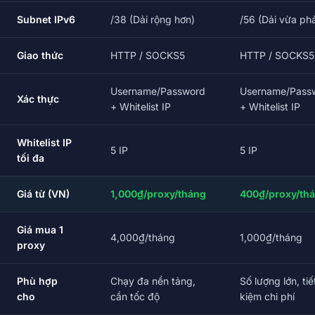
Subnet IPv6
/38 (Dải rộng hơn)
/56 (Dải vừa phả
Giao thức
HTTP / SOCKS5
HTTP / SOCKS5
Username/Password
Username/Pass
Xác thực
+ Whitelist IP
+ Whitelist IP
Whitelist IP
5 IP
5 IP
tối đa
Giá từ (VN)
1,000₫/proxy/tháng
400₫/proxy/th
Giá mua 1
4,000₫/tháng
1,000₫/tháng
proxy
Phù hợp
Chạy đa nền tảng,
Số lượng lớn, tiế
cho
cần tốc độ
kiệm chi phí