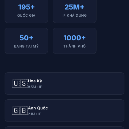
195+
25M+
QUỐC GIA
IP KHẢ DỤNG
50+
1000+
BANG TẠI MỸ
THÀNH PHỐ
Hoa Kỳ
🇺🇸
8.5M+ IP
Anh Quốc
🇬🇧
2.1M+ IP