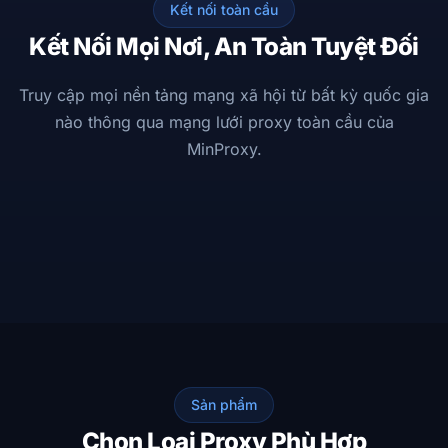
Kết nối toàn cầu
Kết Nối Mọi Nơi, An Toàn Tuyệt Đối
Truy cập mọi nền tảng mạng xã hội từ bất kỳ quốc gia
nào thông qua mạng lưới proxy toàn cầu của
MinProxy.
MinProxy
AU
SG
VN
JP
KR
DE
GB
US
Hoạt động · 25M+ IP
LinkedIn
X
TikTok
Instagram
YouTube
Facebook
0.3ms
256-bit
99.9%
ĐỘ TRỄ
MÃ HOÁ
UPTIME
Sản phẩm
Chọn Loại Proxy Phù Hợp