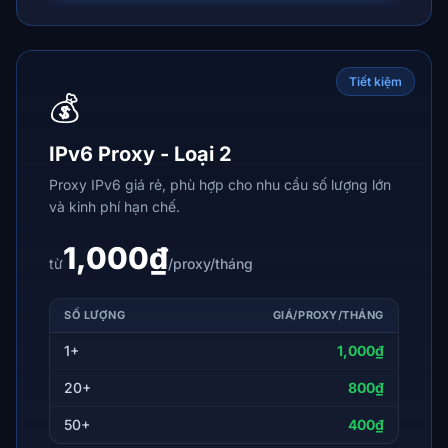
Tiết kiệm
💰
IPv6 Proxy - Loại 2
Proxy IPv6 giá rẻ, phù hợp cho nhu cầu số lượng lớn
và kinh phí hạn chế.
1,000₫
từ
/proxy/tháng
SỐ LƯỢNG
GIÁ/PROXY/THÁNG
1+
1,000₫
20+
800₫
50+
400₫