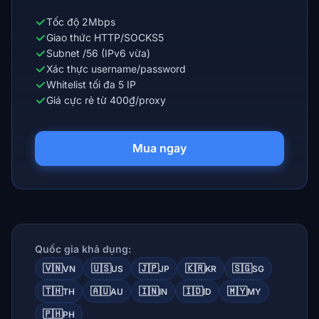
Tốc độ 2Mbps
Giao thức HTTP/SOCKS5
Subnet /56 (IPv6 vừa)
Xác thực username/password
Whitelist tối đa 5 IP
Giá cực rẻ từ 400₫/proxy
Mua ngay
Quốc gia khả dụng:
🇻🇳
🇺🇸
🇯🇵
🇰🇷
🇸🇬
VN
US
JP
KR
SG
🇹🇭
🇦🇺
🇮🇳
🇮🇩
🇲🇾
TH
AU
IN
ID
MY
🇵🇭
PH