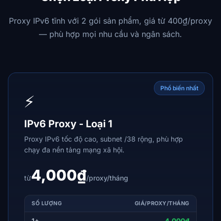
Proxy IPv6 tĩnh với 2 gói sản phẩm, giá từ 400₫/proxy
— phù hợp mọi nhu cầu và ngân sách.
Phổ biến nhất
⚡
IPv6 Proxy - Loại 1
Proxy IPv6 tốc độ cao, subnet /38 rộng, phù hợp
chạy đa nền tảng mạng xã hội.
4,000₫
từ
/proxy/tháng
SỐ LƯỢNG
GIÁ/PROXY/THÁNG
1+
4,000₫