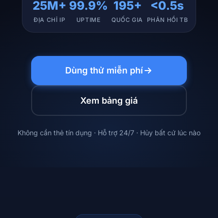
25M+
99.9%
195+
<0.5s
ĐỊA CHỈ IP
UPTIME
QUỐC GIA
PHẢN HỒI TB
Dùng thử miễn phí
Xem bảng giá
Không cần thẻ tín dụng · Hỗ trợ 24/7 · Hủy bất cứ lúc nào