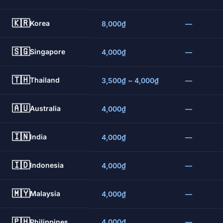
🇰🇷
Korea
8,000₫
—
🇸🇬
Singapore
4,000₫
—
🇹🇭
Thailand
3,500₫ ~ 4,000₫
—
🇦🇺
Australia
4,000₫
—
🇮🇳
India
4,000₫
—
🇮🇩
Indonesia
4,000₫
—
🇲🇾
Malaysia
4,000₫
—
🇵🇭
Philippines
4,000₫
—