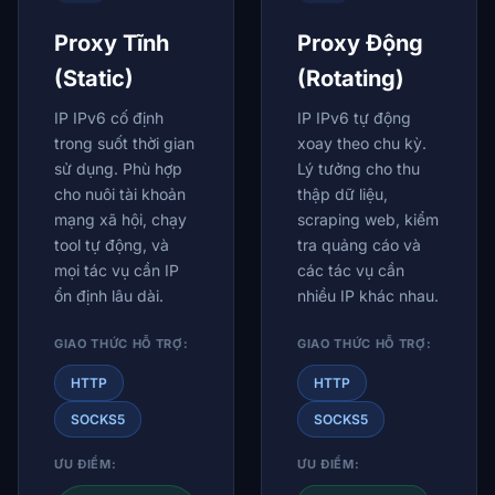
Proxy Tĩnh
Proxy Động
(Static)
(Rotating)
IP IPv6 cố định
IP IPv6 tự động
trong suốt thời gian
xoay theo chu kỳ.
sử dụng. Phù hợp
Lý tưởng cho thu
cho nuôi tài khoản
thập dữ liệu,
mạng xã hội, chạy
scraping web, kiểm
tool tự động, và
tra quảng cáo và
mọi tác vụ cần IP
các tác vụ cần
ổn định lâu dài.
nhiều IP khác nhau.
GIAO THỨC HỖ TRỢ:
GIAO THỨC HỖ TRỢ:
HTTP
HTTP
SOCKS5
SOCKS5
ƯU ĐIỂM:
ƯU ĐIỂM: