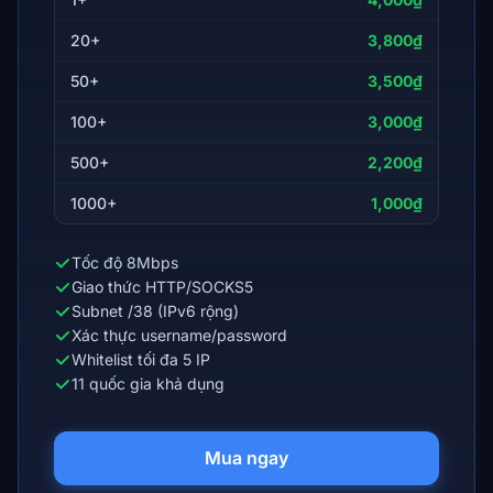
20+
3,800₫
50+
3,500₫
100+
3,000₫
500+
2,200₫
1000+
1,000₫
Tốc độ 8Mbps
Giao thức HTTP/SOCKS5
Subnet /38 (IPv6 rộng)
Xác thực username/password
Whitelist tối đa 5 IP
11 quốc gia khả dụng
Mua ngay