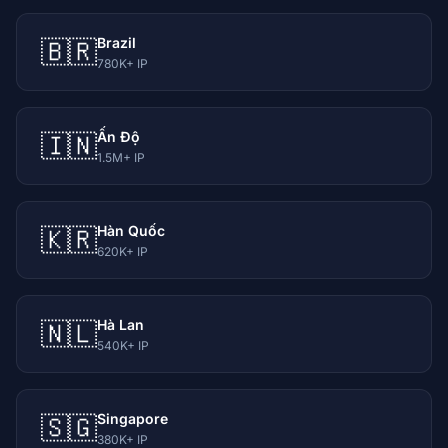
Brazil
🇧🇷
780K+ IP
Ấn Độ
🇮🇳
1.5M+ IP
Hàn Quốc
🇰🇷
620K+ IP
Hà Lan
🇳🇱
540K+ IP
Singapore
🇸🇬
380K+ IP