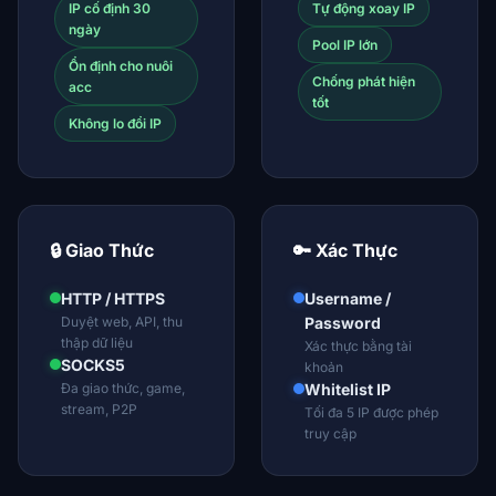
IP cố định 30
Tự động xoay IP
ngày
Pool IP lớn
Ổn định cho nuôi
Chống phát hiện
acc
tốt
Không lo đổi IP
🔒 Giao Thức
🔑 Xác Thực
HTTP / HTTPS
Username /
Duyệt web, API, thu
Password
thập dữ liệu
Xác thực bằng tài
SOCKS5
khoản
Đa giao thức, game,
Whitelist IP
stream, P2P
Tối đa 5 IP được phép
truy cập